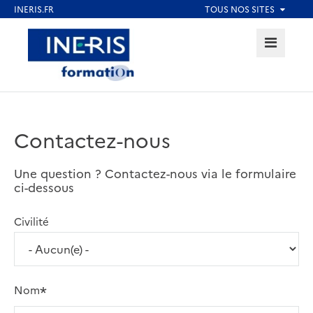
Aller
au
MENU
Aller au contenu
Aller au menu
contenu
principal
Aller au pied de page
Contactez-nous
Une question ? Contactez-nous via le formulaire
ci-dessous
Civilité
Nom