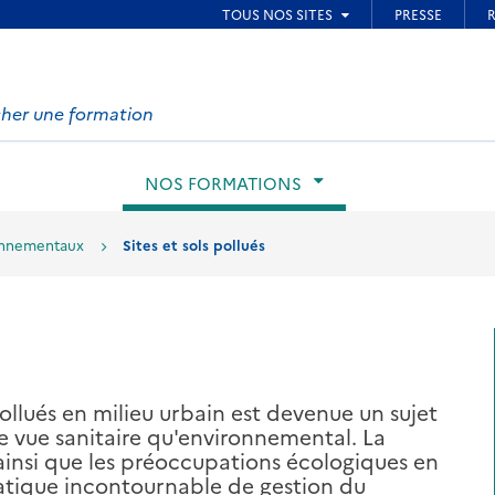
ied de page
h
te
NOS FORMATIONS
onnementaux
Sites et sols pollués
ollués en milieu urbain est devenue un sujet
de vue sanitaire qu'environnemental. La
 ainsi que les préoccupations écologiques en
atique incontournable de gestion du