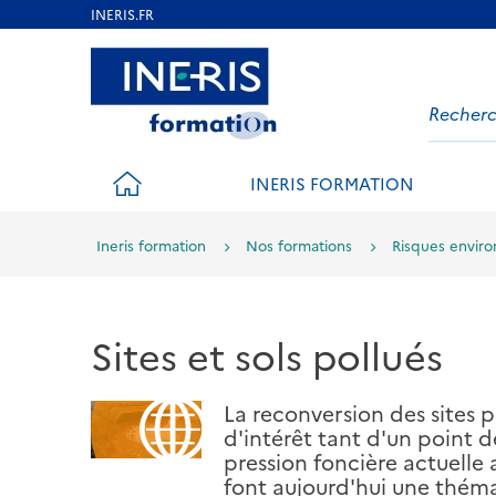
Aller
au
Aller au contenu
Aller au menu
Aller au p
Searc
contenu
on
principal
websi
ACCUEIL
INERIS FORMATION
Ineris formation
Nos formations
Risques envir
Sites et sols pollués
La reconversion des sites p
d'intérêt tant d'un point 
pression foncière actuelle
font aujourd'hui une thém