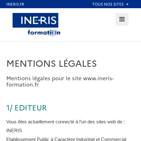
Aller
au
MENU
Aller au contenu
Aller au menu
contenu
principal
Aller au pied de page
MENTIONS LÉGALES
Mentions légales pour le site www.ineris-
formation.fr
1/ EDITEUR
Vous êtes actuellement connecté à l’un des sites web de :
INERIS
Etablissement Public à Caractère Industriel et Commercial