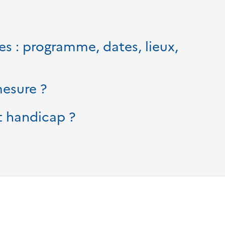
s : programme, dates, lieux,
mesure ?
nt handicap ?