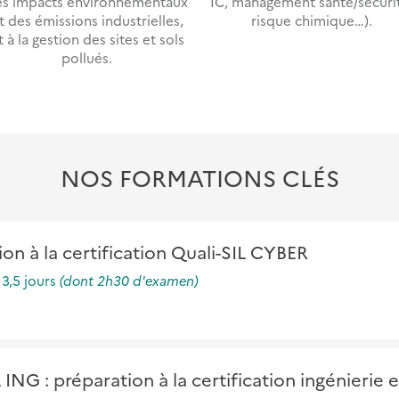
es impacts environnementaux
IC, management santé/sécuri
t des émissions industrielles,
risque chimique…).
t à la gestion des sites et sols
pollués.
NOS FORMATIONS CLÉS
ion à la certification Quali-SIL CYBER
:
3,5 jours
(dont 2h30 d'examen)
r
 ING : préparation à la certification ingénierie 