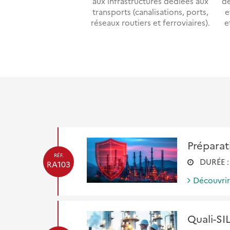
aux infrastructures dédiées aux
d
transports (canalisations, ports,
e
réseaux routiers et ferroviaires).
e
Préparat
RÉF.
DURÉE 
RA103
Découvri
Quali-SIL