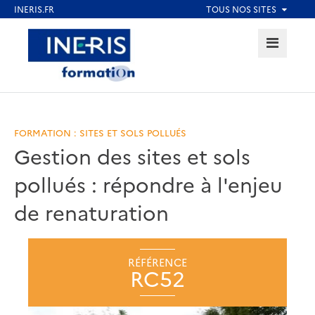
Aller
au
MENU
Aller au contenu
Aller au menu
contenu
principal
Aller au pied de page
FORMATION : SITES ET SOLS POLLUÉS
Gestion des sites et sols
pollués : répondre à l'enjeu
de renaturation
RÉFÉRENCE
RC52