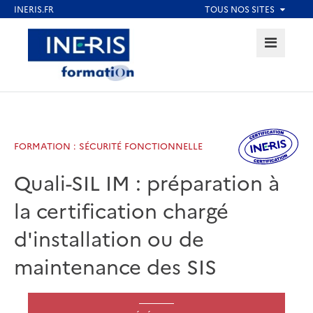
Aller
au
MENU
Aller au contenu
Aller au menu
contenu
principal
Aller au pied de page
FORMATION : SÉCURITÉ FONCTIONNELLE
Quali-SIL IM : préparation à
la certification chargé
d'installation ou de
maintenance des SIS