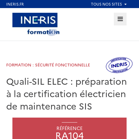
Aller
au
MENU
Aller au contenu
Aller au menu
contenu
principal
Aller au pied de page
FORMATION : SÉCURITÉ FONCTIONNELLE
Quali-SIL ELEC : préparation
à la certification électricien
de maintenance SIS
RÉFÉRENCE
RA104