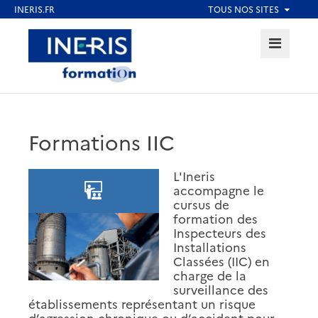
Aller
au
MENU
Aller au contenu
Aller au menu
contenu
principal
Aller au pied de page
Formations IIC
L'Ineris
accompagne le
cursus de
formation des
Inspecteurs des
Installations
Classées (IIC) en
charge de la
surveillance des
établissements représentant un risque
d’agression chronique ou d’accident pour